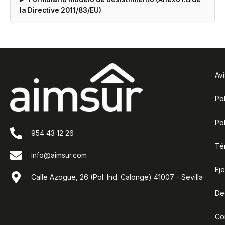
la Directive 2011/83/EU)
Avi
Pol
Pol
954 43 12 26
Té
info@aimsur.com
Ej
Calle Azogue, 26 (Pol. Ind. Calonge) 41007 - Sevilla
De
Co