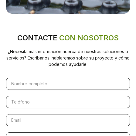
CONTACTE
CON NOSOTROS
¿Necesita más información acerca de nuestras soluciones o
servicios? Escríbanos: hablaremos sobre su proyecto y cómo
podemos ayudarle.
N
o
m
b
T
r
e
e
l
c
é
E
o
f
m
m
o
a
p
n
i
E