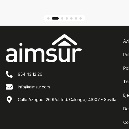
Avi
Pol
Pol
954 43 12 26
Té
info@aimsur.com
Ej
Calle Azogue, 26 (Pol. Ind. Calonge) 41007 - Sevilla
De
Co