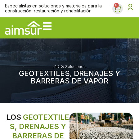
Ir
Especialistas en soluciones y materiales para la
Carrit
0
al
construcción, restauración y rehabilitación
contenido
Inicio
/ Soluciones
GEOTEXTILES, DRENAJES Y
BARRERAS DE VAPOR
LOS
GEOTEXTILE
S, DRENAJES Y
BARRERAS DE