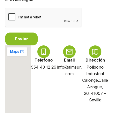
b
o
b
i
r
b
r
ó
a
r
a
n
a
a
d
i
c
i
Enviar
o
n
a
l
Telefono
Email
Dirección
954 43 12 26
info@aimsur.
Polígono
com
Industrial
Calonge.Calle
Azogue,
26. 41007 –
Sevilla