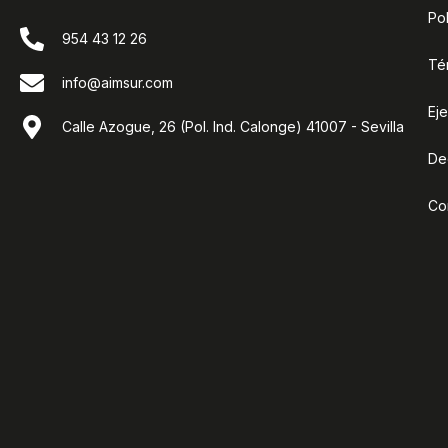
Pol
954 43 12 26
Té
info@aimsur.com
Ej
Calle Azogue, 26 (Pol. Ind. Calonge) 41007 - Sevilla
De
Co