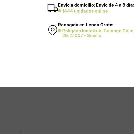
Envío a domicilio: Envío de 4 a 8 día
1444 unidades online
Recogida en tienda Gratis
Polígono Industrial Calonge.Call
26. 41007 – Sevilla