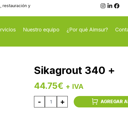
, restauración y
rvicios
Nuestro equipo
¿Por qué Aimsur?
Cont
Sikagrout 340 +
44.75
€
+ IVA
Sikagrout
-
+
AGREGAR A
340
+
cantidad