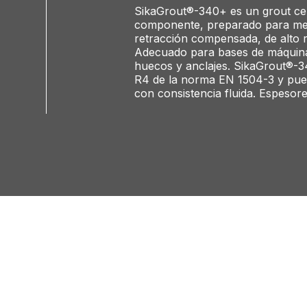
SikaGrout®-340+ es un grout ce
componente, preparado para mezc
retracción compensada, de alto 
Adecuado para bases de máquinas
huecos y anclajes. SikaGrout®-34
R4 de la norma EN 1504-3 y pued
con consistencia fluida. Espesor