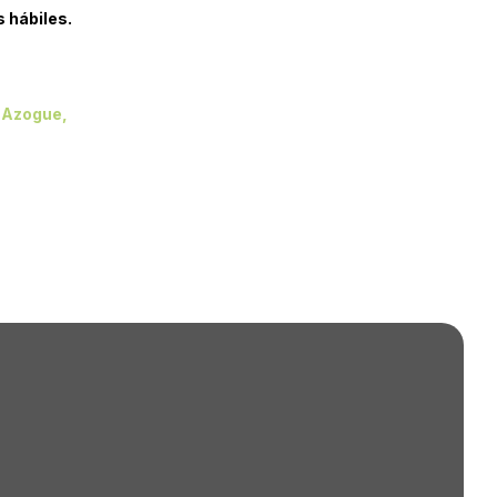
s hábiles.
e Azogue,