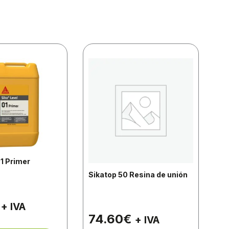
01 Primer
Si
Sikatop 50 Resina de unión
3
+ IVA
74.60
€
+ IVA